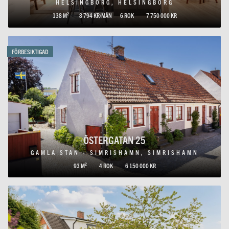
HELSINGBORG, HELSINGBORG
138 M²
8 794 KR/MÅN
6 ROK
7 750 000 KR
FÖRBESIKTIGAD
ÖSTERGATAN 25
GAMLA STAN - SIMRISHAMN, SIMRISHAMN
93 M²
4 ROK
6 150 000 KR