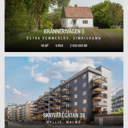
BRÄNNERIVÄGEN 5
ÖSTRA VEMMERLÖV, SIMRISHAMN
96 M²
4 ROK
2 450 000 KR
SKRIVAREGATAN 38
HYLLIE, MALMÖ