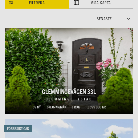
FILTRERA
VISA KARTA
GLEMMINGEVÄGEN 33L
GLEMMINGE, YSTAD
69 M²
6 836 KR/MÅN
3 ROK
1 595 000 KR
FÖRBESIKTIGAD