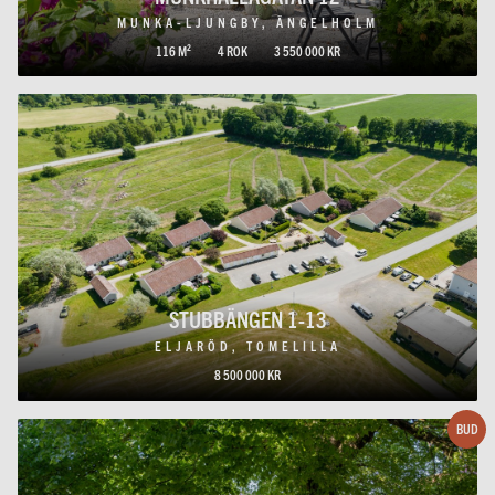
MUNKA-LJUNGBY, ÄNGELHOLM
116 M²
4 ROK
3 550 000 KR
STUBBÄNGEN 1-13
ELJARÖD, TOMELILLA
8 500 000 KR
BUD