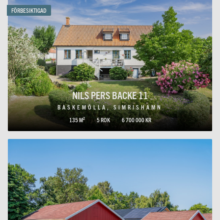
FÖRBESIKTIGAD
NILS PERS BACKE 11
BASKEMÖLLA, SIMRISHAMN
135 M²
5 ROK
6 700 000 KR