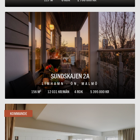
SUNDSKAJEN 2A
LIMHAMN - ÖN, MALMÖ
156 M²
12 031 KR/MÅN
4 ROK
5 395 000 KR
KOMMANDE