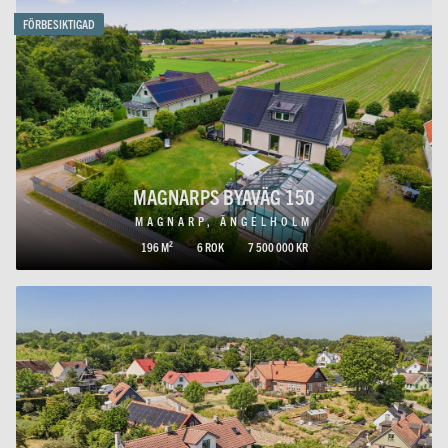
FÖRBESIKTIGAD
MAGNARPS BYAVÄG 150
MAGNARP, ÄNGELHOLM
196 M²
6 ROK
7 500 000 KR