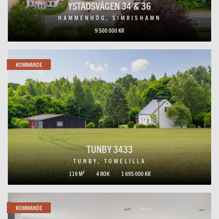
YSTADSVÄGEN 34 & 36
HAMMENHÖG, SIMRISHAMN
9 500 000 KR
KOMMANDE
TUNBY 3433
TUNBY, TOMELILLA
119 M²
4 ROK
1 695 000 KR
KOMMANDE