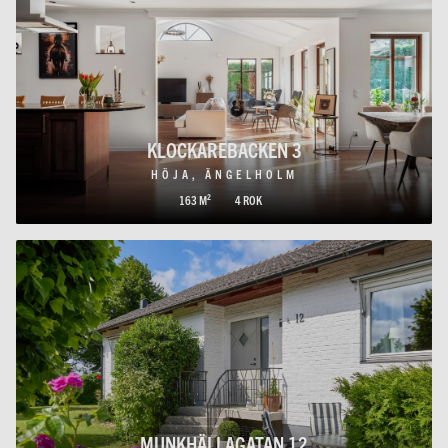
KLOCKAREBACKEN 3
HÖJA, ÄNGELHOLM
163 M²
4 ROK
MUNKHÄLLAGATAN 12