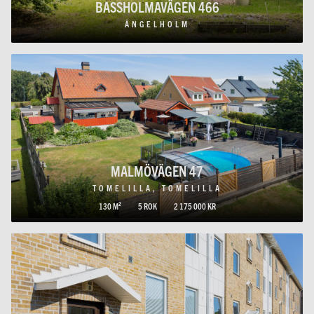
BASSHOLMAVÄGEN 466
ÄNGELHOLM
MALMÖVÄGEN 47
TOMELILLA, TOMELILLA
130 M²
5 ROK
2 175 000 KR