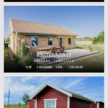
RÖLLEKAVÄGEN 13
BRÖSARP, TOMELILLA
72 M²
5 366 KR/MÅN
2 ROK
1 295 000 KR