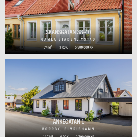
SKANSGATAN 38-40
GAMLA STADEN, YSTAD
74 M²
3 ROK
5 500 000 KR
ÄNKEGATAN 1
BORRBY, SIMRISHAMN
117 M²
6 ROK
2 700 000 KR