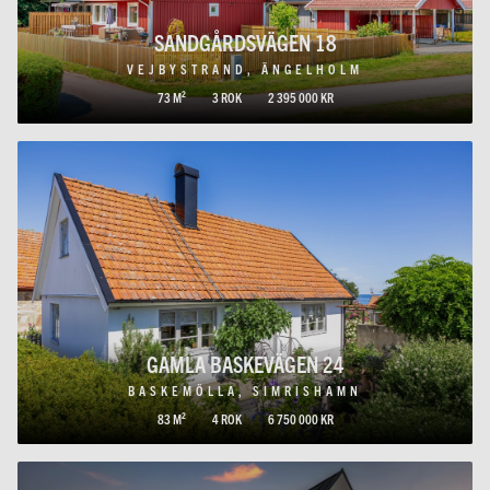
SANDGÅRDSVÄGEN 18
VEJBYSTRAND, ÄNGELHOLM
73 M²
3 ROK
2 395 000 KR
GAMLA BASKEVÄGEN 24
BASKEMÖLLA, SIMRISHAMN
83 M²
4 ROK
6 750 000 KR