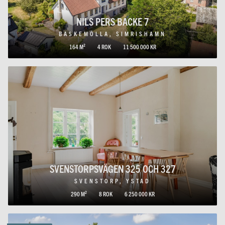
NILS PERS BACKE 7
BASKEMÖLLA, SIMRISHAMN
164 M²
4 ROK
11 500 000 KR
SVENSTORPSVÄGEN 325 OCH 327
SVENSTORP, YSTAD
290 M²
8 ROK
6 250 000 KR