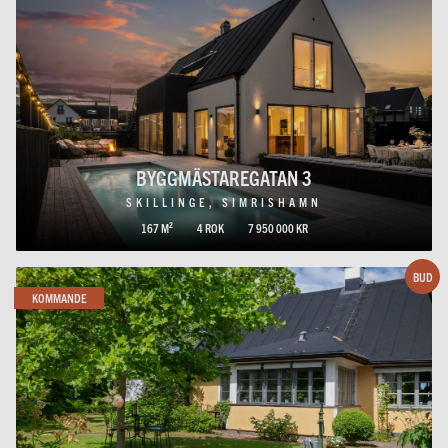
BYGGMÄSTAREGATAN 3
SKILLINGE, SIMRISHAMN
167 M²
4 ROK
7 950 000 KR
BUD
KOMMANDE