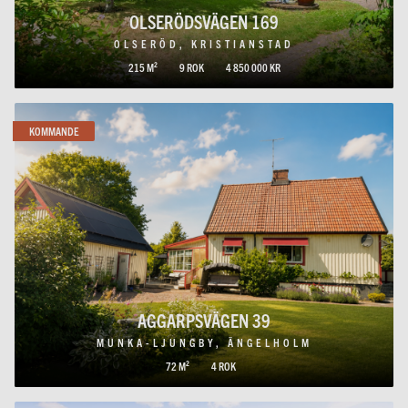
OLSERÖDSVÄGEN 169
OLSERÖD, KRISTIANSTAD
215 M²
9 ROK
4 850 000 KR
KOMMANDE
AGGARPSVÄGEN 39
MUNKA-LJUNGBY, ÄNGELHOLM
72 M²
4 ROK