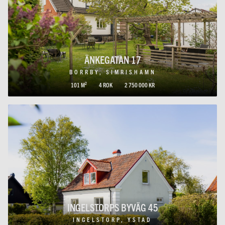
ÄNKEGATAN 17
BORRBY, SIMRISHAMN
101 M²
4 ROK
2 750 000 KR
INGELSTORPS BYVÄG 45
INGELSTORP, YSTAD