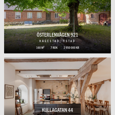
ÖSTERLENVÄGEN 921
HAGESTAD, YSTAD
160 M²
7 ROK
2 950 000 KR
KULLAGATAN 44