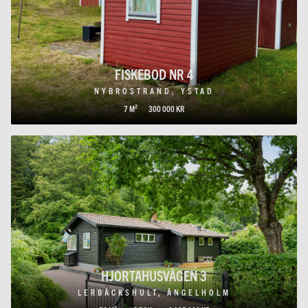
FISKEBOD NR 4
NYBROSTRAND, YSTAD
7 M²
300 000 KR
HJORTAHUSVÄGEN 3
LERBÄCKSHULT, ÄNGELHOLM