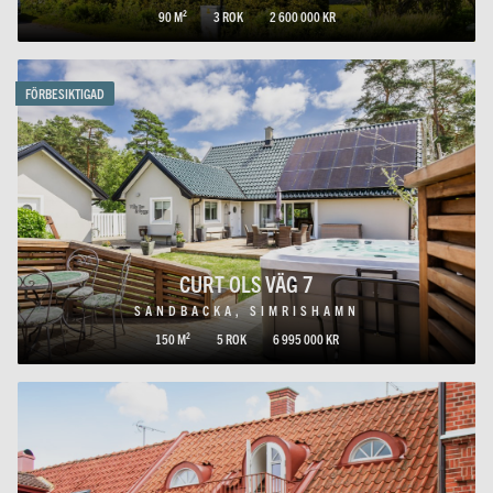
90 M²
3 ROK
2 600 000 KR
FÖRBESIKTIGAD
CURT OLS VÄG 7
SANDBACKA, SIMRISHAMN
150 M²
5 ROK
6 995 000 KR