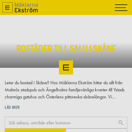
TILL SALU
SÅLDA
SÄLJA
BOSTÄDER TILL SALU I SKÅNE
OM OSS
NYPRODUKTION
MAGASIN R.O.K
Letar du bostad i Skåne? Hos Mäklarna Ekström hittar du allt från
Malmös stadspuls och Ängelholms familjevänliga kvarter till Ystads
KONTAKTA OSS
charmiga gatuhus och Österlens pittoreska skånelängor. Vi
förmedlar villor, bostadsrätter, gårdar och tomter över hela
LÄS MER
GRATIS VÄRDERING
landskapet. Som en av Skånes mest erfarna mäklarfirmor guidar vi
dig med trygghet och expertis. Utforska våra aktuella bostäder och
SÖK ADRESS, OMRÅDE ELLER KOMMUN
ta steget mot ditt nästa drömhem tillsammans med oss.