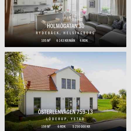
HOLMÖGATAN 30
RYDEBÄCK, HELSINGBORG
105 M²
6 143 KR/MÅN
4 ROK
ÖSTERLENVÄGEN 759-13
LÖDERUP, YSTAD
159 M²
6 ROK
5 250 000 KR