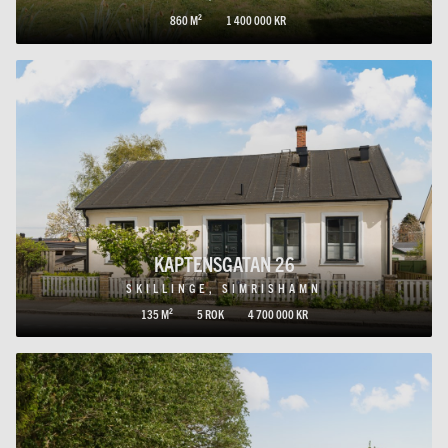
860 M²
1 400 000 KR
KAPTENSGATAN 26
SKILLINGE, SIMRISHAMN
135 M²
5 ROK
4 700 000 KR