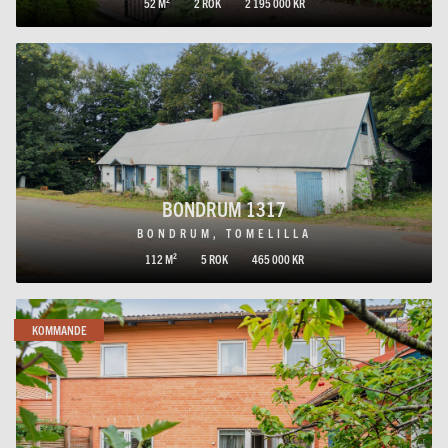
52 M²
2 ROK
2 195 000 KR
BONDRUM 1317
BONDRUM, TOMELILLA
112 M²
5 ROK
465 000 KR
KOMMANDE