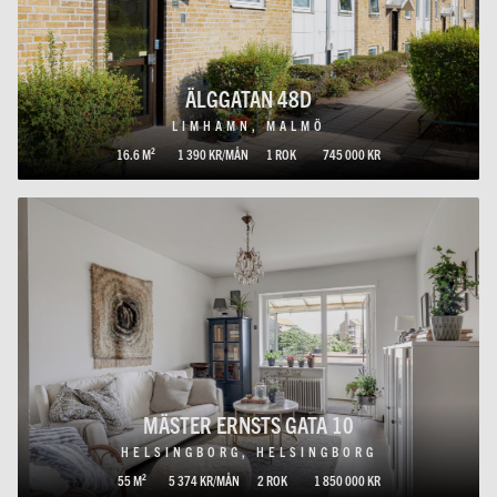
ÄLGGATAN 48D
LIMHAMN, MALMÖ
16.6 M²
1 390 KR/MÅN
1 ROK
745 000 KR
MÄSTER ERNSTS GATA 10
HELSINGBORG, HELSINGBORG
55 M²
5 374 KR/MÅN
2 ROK
1 850 000 KR