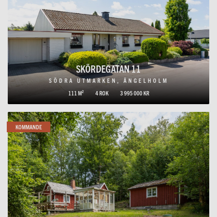
SKÖRDEGATAN 11
SÖDRA UTMARKEN, ÄNGELHOLM
111 M²
4 ROK
3 995 000 KR
KOMMANDE