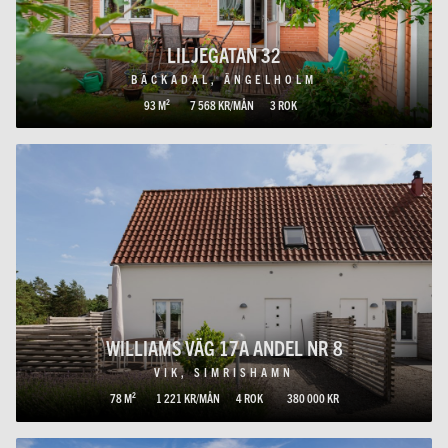
LILJEGATAN 32
BÄCKADAL, ÄNGELHOLM
93 M²
7 568 KR/MÅN
3 ROK
WILLIAMS VÄG 17A ANDEL NR 8
VIK, SIMRISHAMN
78 M²
1 221 KR/MÅN
4 ROK
380 000 KR