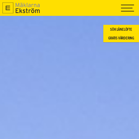
TILL SALU
SÅLDA
SÖK LÅNELÖFTE
GRATIS VÄRDERING
SÄLJA
OM OSS
NYPRODUKTION
MAGASIN R.O.K
KONTAKTA OSS
GRATIS VÄRDERING