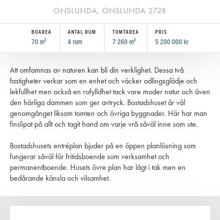
ONSLUNDA, ONSLUNDA 2728
BOAREA
ANTAL RUM
TOMTAREA
PRIS
70 m²
4
rum
7 260 m²
5 200 000 kr
Att omfamnas av naturen kan bli din verklighet. Dessa två
fastigheter verkar som en enhet och väcker odlingsglädje och
lekfullhet men också en rofylldhet tack vare moder natur och även
den härliga dammen som ger avtryck. Bostadshuset är väl
genomgånget liksom tomten och övriga byggnader. Här har man
finslipat på allt och tagit hand om varje vrå såväl inne som ute.
Bostadshusets entréplan bjuder på en öppen planlösning som
fungerar såväl för fritidsboende som verksamhet och
permanentboende. Husets övre plan har lågt i tak men en
bedårande känsla och vilsamhet.