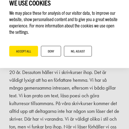
FAMILJEN:
WE USE COOKIES
We may place these for analysis of our visitor data, to improve our
website, show personalised content and to give you a great website
experience. For more information about the cookies we use open
the settings.
ACCEPT ALL
DENY
NO, ADJUST
– Jag och Mats Söderlund har levt ihop i 40 år snart,
jobbar med litteratur varje dag och har frilansat ihop i
20 år. Dessutom håller vi i skrivkurser ihop. Det är
väldigt lyxigt att ha en författare hemma. Vi har så
många gemensamma intressen, eftersom vi båda gillar
text. Vi kan prata om text, läsa poesi och göra
kulturresor tillsammans. På våra skrivkurser kommer det
alltid upp att deltagarna inte har någon som läser det de
skriver. Där har vi varandra. Vi är väldigt olika i stil och
ton, men vi funkar bra ihop. När vi läser förhåller vi oss