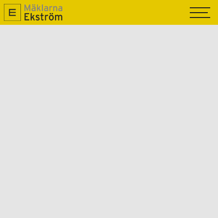
TILL SALU
SÅLDA
SÄLJA
OM OSS
NYPRODUKTION
MAGASIN R.O.K
KONTAKTA OSS
GRATIS VÄRDERING