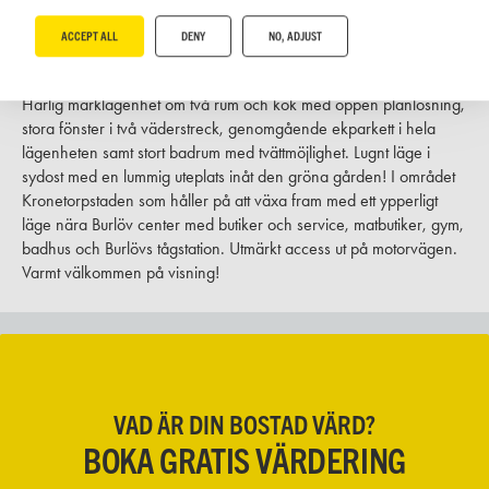
BOAREA
ANTAL RUM
MÅNADSAVGIFT
SLUTPRIS
ACCEPT ALL
DENY
NO, ADJUST
60 m²
2
rum
5 053 kr/mån
1 195 000 kr
Härlig marklägenhet om två rum och kök med öppen planlösning,
stora fönster i två väderstreck, genomgående ekparkett i hela
lägenheten samt stort badrum med tvättmöjlighet. Lugnt läge i
sydost med en lummig uteplats inåt den gröna gården! I området
Kronetorpstaden som håller på att växa fram med ett ypperligt
läge nära Burlöv center med butiker och service, matbutiker, gym,
badhus och Burlövs tågstation. Utmärkt access ut på motorvägen.
Varmt välkommen på visning!
VAD ÄR DIN BOSTAD VÄRD?
BOKA GRATIS VÄRDERING