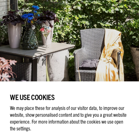
WE USE COOKIES
We may place these for analysis of our visitor data, to improve our
website, show personalised content and to give you a great website
TVÅA MED UTEPLATS I FINA KRONETORP PARK!
experience. For more information about the cookies we use open
the settings.
KRONETORPSTADEN, KRONETORPS ALLÉ 25