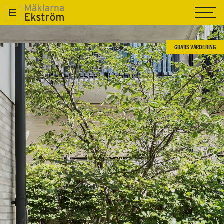
TILL SALU
SÅLDA
GRATIS VÄRDERING
SÄLJA
OM OSS
NYPRODUKTION
MAGASIN R.O.K
KONTAKTA OSS
GRATIS VÄRDERING