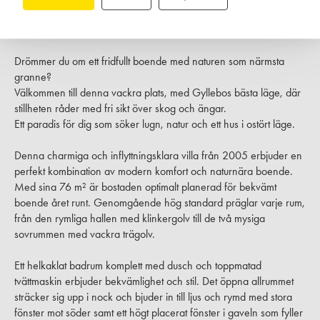
BOAREA
ANTAL RUM
TOMTAREA
SLUTPRIS
76 m²
3
rum
1 210 m²
2 700 000 kr
Drömmer du om ett fridfullt boende med naturen som närmsta
granne?
Välkommen till denna vackra plats, med Gyllebos bästa läge, där
stillheten råder med fri sikt över skog och ängar.
Ett paradis för dig som söker lugn, natur och ett hus i ostört läge.
Denna charmiga och inflyttningsklara villa från 2005 erbjuder en
perfekt kombination av modern komfort och naturnära boende.
Med sina 76 m² är bostaden optimalt planerad för bekvämt
boende året runt. Genomgående hög standard präglar varje rum,
från den rymliga hallen med klinkergolv till de två mysiga
sovrummen med vackra trägolv.
Ett helkaklat badrum komplett med dusch och toppmatad
tvättmaskin erbjuder bekvämlighet och stil. Det öppna allrummet
sträcker sig upp i nock och bjuder in till ljus och rymd med stora
fönster mot söder samt ett högt placerat fönster i gaveln som fyller