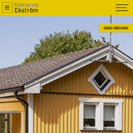
TILL SALU
SÅLDA
GRATIS VÄRDERING
SÄLJA
OM OSS
NYPRODUKTION
MAGASIN R.O.K
KONTAKTA OSS
GRATIS VÄRDERING