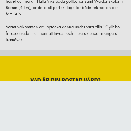
havet och nära till Lilla Viks båda golfbanor samt Waldorfskolan i
Rörum (4 km), är detta ett perfekt läge för både rekreation och
familjeliv.
Varmt välkommen att upptäcka denna underbara villa i Gyllebo
fritidsområde – ett hem att trivas i och njuta av under många år
framöver!
VAD ÄR DIN BOSTAD VÄRD?
BOKA GRATIS VÄRDERING
Vad är ditt boende värt? Oavsett om du bara är nyfiken eller går i
säljtankar. Välkommen att kontakta oss för en gratis värdering. En
fastighetsmäklare, från något av våra kontor på Österlen eller i
Ystad, besöker dig för att uppskatta värdet.