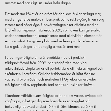
rummet med naturligt ljus under hela dagen.
Det moderna köket är en dröm för den som älskar att laga mat,
med en generös matplats i burspråk och direkt utgång till en solig
terrass med söderläge. Uppvärmningen sker effektivt med en
luft/luft värmepump installerad 2020, som även kan ge svalka
under sommarhettan, kompletterad med oljefyllda elelement för
extra komfort. En gjuten platta med isolering under eliminerar
kalla golv och ger en behaglig atmosfär året runt.
Förvaringsmöjligheterna är utmärkta med ett praktiskt
trädgårdsförråd från 2009, och trädgården med sina
arkitektritade uteplatser är ett perfekt ställe att njuta av lugnet och
skönheten i området. Gyllebo fritidsområde är känt för sina
vackra strövområden och närheten till Gyllebosjön erbjuder
möjligheter till avkopplande bad och fiske (fiskekort krävs).
Områdets välskötta samfällighet tar hand om vatten, avlopp och
vägfrågor, vilket ger dig som boende extra trygghet och
bekvämlighet. Med endast 15 km till Simrishamn, ca 6 km till