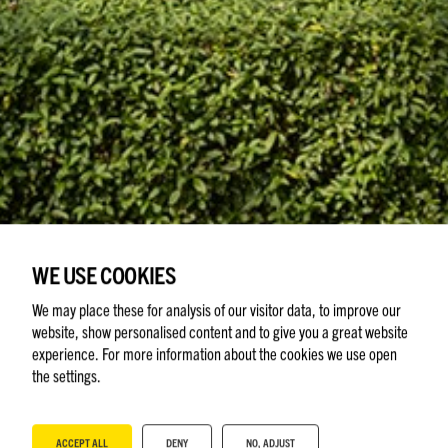
WE USE COOKIES
We may place these for analysis of our visitor data, to improve our
website, show personalised content and to give you a great website
VÄLKOMMEN TILL DIN NYA ENPLANSVILLA I
experience. For more information about the cookies we use open
GYLLEBO FRITIDSOMRÅDE PÅ ÖSTERLEN!
the settings.
GYLLEBO, ADLERSTENS VÄG 18
ACCEPT ALL
DENY
NO, ADJUST