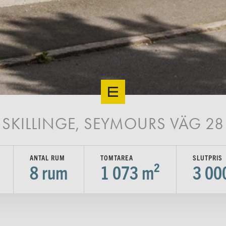
SKILLINGE, SEYMOURS VÄG 28
ANTAL RUM
TOMTAREA
SLUTPRIS
8
rum
1 073 m²
3 00