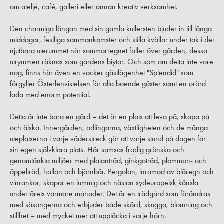
om ateljé, café, galleri eller annan kreativ verksamhet.
Den charmiga längan med sin gamla kullersten bjuder in till långa
middagar, festliga sammankomster och stilla kvällar under tak i det
njutbara uterummet när sommarregnet faller över gården, dessa
utrymmen räknas som gårdens biytor. Och som om detta inte vore
nog, finns här även en vacker gästlägenhet "Splendid" som
förgyller Österlenvistelsen för alla boende gäster samt en orörd
lada med enorm potential.
Detta är inte bara en gård – det är en plats att leva på, skapa på
och älska. Innergården, odlingarna, växtligheten och de många
uteplatserna i varje väderstreck gör att varje stund på dagen får
sin egen självklara plats. Här samsas frodig grönska och
genomtänkta miljöer med platanträd, ginkgoträd, plommon- och
äppelträd, hallon och björnbär. Pergolan, inramad av blåregn och
vinrankor, skapar en lummig och nästan sydeuropeisk känsla
under årets varmare månader. Det är en trädgård som förändras
med säsongerna och erbjuder både skörd, skugga, blomning och
stillhet – med mycket mer att upptäcka i varje hörn.