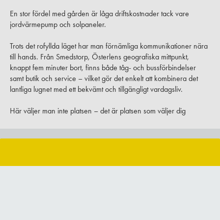
En stor fördel med gården är låga driftskostnader tack vare
jordvärmepump och solpaneler.
Trots det rofyllda läget har man förnämliga kommunikationer nära
till hands. Från Smedstorp, Österlens geografiska mittpunkt,
knappt fem minuter bort, finns både tåg- och bussförbindelser
samt butik och service – vilket gör det enkelt att kombinera det
lantliga lugnet med ett bekvämt och tillgängligt vardagsliv.
Här väljer man inte platsen – det är platsen som väljer dig
VAD ÄR DIN BOSTAD VÄRD?
BOKA GRATIS VÄRDERING
Vad är ditt boende värt? Oavsett om du bara är nyfiken eller går i