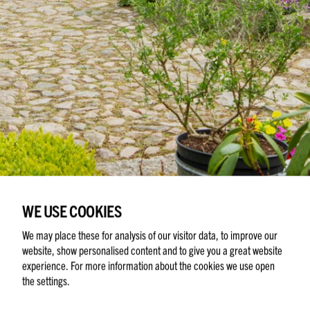
WE USE COOKIES
We may place these for analysis of our visitor data, to improve our
website, show personalised content and to give you a great website
DET ÄR PLATSEN SOM VÄLJER DIG!
experience. For more information about the cookies we use open
the settings.
SMEDSTORP, TJUSTORP 1230