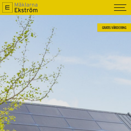
TILL SALU
SÅLDA
GRATIS VÄRDERING
SÄLJA
OM OSS
NYPRODUKTION
MAGASIN R.O.K
KONTAKTA OSS
GRATIS VÄRDERING