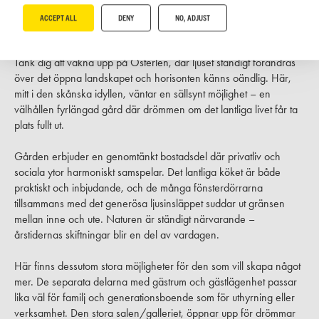
BOAREA
ANTAL RUM
TOMTAREA
SLUTPRIS
ACCEPT ALL
DENY
NO, ADJUST
310 m²
9
rum
5 648 m²
7 800 000 kr
Tänk dig att vakna upp på Österlen, där ljuset ständigt förändras
över det öppna landskapet och horisonten känns oändlig. Här,
mitt i den skånska idyllen, väntar en sällsynt möjlighet – en
välhållen fyrlängad gård där drömmen om det lantliga livet får ta
plats fullt ut.
Gården erbjuder en genomtänkt bostadsdel där privatliv och
sociala ytor harmoniskt samspelar. Det lantliga köket är både
praktiskt och inbjudande, och de många fönsterdörrarna
tillsammans med det generösa ljusinsläppet suddar ut gränsen
mellan inne och ute. Naturen är ständigt närvarande –
årstidernas skiftningar blir en del av vardagen.
Här finns dessutom stora möjligheter för den som vill skapa något
mer. De separata delarna med gästrum och gästlägenhet passar
lika väl för familj och generationsboende som för uthyrning eller
verksamhet. Den stora salen/galleriet, öppnar upp för drömmar