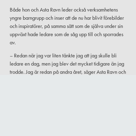
Både hon och Asta Ravn leder också verksamhetens
yngre barngrupp och inser att de nu har blivit förebilder
och inspiratörer, på samma sätt som de själva under sin
uppväxt hade ledare som de såg upp till och sporrades
av.
– Redan när jag var liten tänkte jag att jag skulle bli
ledare en dag, men jag blev det mycket tidigare än jag
trodde. Jag är redan på andra året, säger Asta Ravn och
drabbas plötsligt av insikten att detta är hennes och
Nikita Ugglas sista år på scen:
– Vad ska vi göra på somrarna efter det här?
TEXT: Johan Bentzel | FOTO: Rebecca Wallin