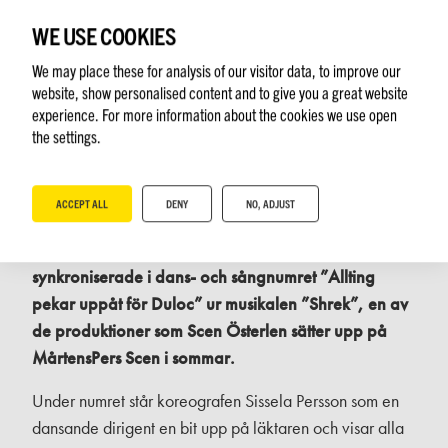
FÖRENAR
WE USE COOKIES
We may place these for analysis of our visitor data, to improve our
website, show personalised content and to give you a great website
experience. For more information about the cookies we use open
the settings.
ACCEPT ALL
DENY
NO, ADJUST
Det är mer än en månad kvar till premiären, men de
25 ungdomarna på scenen är redan perfekt
synkroniserade i dans- och sångnumret ”Allting
pekar uppåt för Duloc” ur musikalen ”Shrek”, en av
de produktioner som Scen Österlen sätter upp på
MårtensPers Scen i sommar.
Under numret står koreografen Sissela Persson som en
dansande dirigent en bit upp på läktaren och visar alla