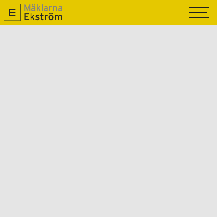
TILL SALU
SÅLDA
SÄLJA
OM OSS
NYPRODUKTION
MAGASIN R.O.K
KONTAKTA OSS
GRATIS VÄRDERING