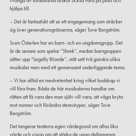
Många av föräldrarna brukar också vara på plats och
hjälpa till.
– Det är fantastiskt att se ett engagemang som sträcker
sig över generationsgränserna, säger Tove Bergström.
Scen Österlen har en barn- och en ungdomsgrupp. Det
är de senare som spelar ”Shrek”, medan barngruppen
sätter upp ”Legally Blonde”, utåt sett två ganska olika
musikaler men med ett gemensamt underliggande tema.
– Vi har alltid en medvetenhet kring vilket budskap vi
vill föra fram. Båda de här musikalerna handlar om
rätten att få vara den man själv vill vara, att våga bryta
mot normer och förändra stereotyper, säger Tove
Bergström.
Det tangerar teaterns egen värdegrund om allas lika
värde och vision om att stärka de unga deltagarnas