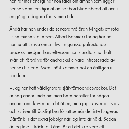
hon får mer energi när hon talar om ämnen som ligger
henne varmt om hjärtat än när hon blir ombedd att ännu
en gång redogöra för svunna tider.
Ändå har hon under de senaste två åren tvingats att rota
i sina minnen, eftersom Albert Bonniers förlag har bett
henne att skriva om sitt liv. En ganska påfrestande
process, medger hon, eftersom hon stundtals har haft
svårt att förstå varför andra skulle vara intresserade av
hennes historia. Men i höst kommer boken äntligen ut i
handeln.
– Jag har haft väldigt stora självförtroendesvackor. Det
är nog annorlunda om man bara berättar för någon
annan som skriver ner det åt en, men jag skriver allt själv
och skriver tillräckligt bra för att se när det inte fungerar.
Därför blir det extra jobbigt när jag inte är nöjd. Sedan
är jag inte tillräckligt känd för att det ska vara ett