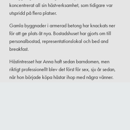
koncentrerat all sin hästverksamhet, som tidigare var
utspridd på flera platser.
Gamla byggnader i armerad betong har knackats ner
för att ge plats åt nya. Bostadshuset har gjorts om till
personalbostad, representationslokal och bed and
breakfast.
Hästintresset har Anna haft sedan barndomen, men
riktigt professionellt blev det först för sex, sju år sedan,
när hon började köpa hästar ihop med några vänner.
Affärsidén är att köpa unga, lovande hästar för relativt
små summor och sedan utveckla dem till fullfjädrade
elithästar och sälja dem dyrt.
– Även om det finns ett genuint intresse i grunden är det
inget livsstilsprojekt. Även de hästar som verkligen är
mina ögonstenar måste säljas förr eller senare. Så