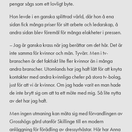
pengar sågs som ett lovligt byte.
Hon levde i en ganska splittrad värld, där hon å ena
sidan fick många priser för sitt arbete och ledarskap, å
andra sidan blev föremål för många elakheter i pressen.
– Jag är ganska krass när jag berättar om det här. Det är
inte samma för kvinnor och män. Tyvärr. Men i tv-
branschen är det faktiskt lite fler kvinnor än i många
andra branscher. Utomlands har jag haft lätt för att knyta
kontakter med andra kvinnliga chefer på stora tv-bolag,
just för att vi är kvinnor. Om jag hade varit en man hade
de inte brytt sig om att ta ett möte med mig. Så lite nytta
av det har jag haft.
Men ingen utmaning kan mäta sig med förvandlingen av
Grosshögs gård utanför Skillinge till en modern
anläggning för förädling av dressyrhästar. Här har Anna