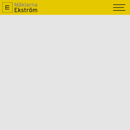
TILL SALU
SÅLDA
SÄLJA
OM OSS
NYPRODUKTION
MAGASIN R.O.K
KONTAKTA OSS
GRATIS VÄRDERING