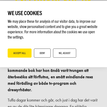
EN FÖRÄDLARE PÅ
SPRÅNG
WE USE COOKIES
We may place these for analysis of our visitor data, to improve our
website, show personalised content and to give you a great website
experience. For more information about the cookies we use open
the settings.
ACCEPT ALL
DENY
NO, ADJUST
Anna Bråkenhielm uttrycker hellre en åsikt än
berättar sitt livs historia. Men under arbetet med sin
kommande bok har hon ändå varit tvungen att
återbesöka sitt förflutna, en smått svindlande resa
med förädling av både tv-program och
dressyrhästar.
Tuffa dagar kommer och går, och just i dag har det varit
en av de där lite kämpigare dagarna. En plötslig