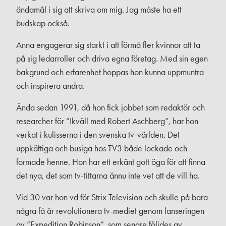
ändamål i sig att skriva om mig. Jag måste ha ett
budskap också.
Anna engagerar sig starkt i att förmå fler kvinnor att ta
på sig ledarroller och driva egna företag. Med sin egen
bakgrund och erfarenhet hoppas hon kunna uppmuntra
och inspirera andra.
Ända sedan 1991, då hon fick jobbet som redaktör och
researcher för ”Ikväll med Robert Aschberg”, har hon
verkat i kulisserna i den svenska tv-världen. Det
uppkäftiga och busiga hos TV3 både lockade och
formade henne. Hon har ett erkänt gott öga för att finna
det nya, det som tv-tittarna ännu inte vet att de vill ha.
Vid 30 var hon vd för Strix Television och skulle på bara
några få år revolutionera tv-mediet genom lanseringen
av ”Expedition Robinson”, som senare följdes av